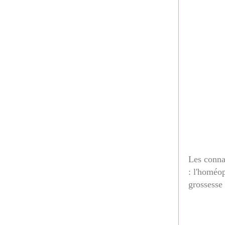
Les conna
: l'homéop
grossesse 