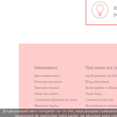
R
p
Informations
Tout savoir sur l'
Qui sommes-nous
Guide pratique de l'al
Foire aux questions
Blog allaitement
Paiement sécurisé
Homéopathie et allai
Guide des tailles
Guide Papa
Conditions générales de vente
Conserver votre lait
Mentions légales
Diversification alimen
En poursuivant votre navigation sur ce site, vous acceptez l'utilisa
Politique de confidentialité
notamment de mémoriser votre panier, de sécuriser votre conn