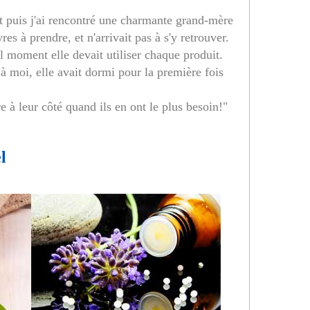
Et puis j'ai rencontré une charmante grand-mère
res à prendre, et n'arrivait pas à s'y retrouver.
l moment elle devait utiliser chaque produit.
 moi, elle avait dormi pour la première fois
re à leur côté quand ils en ont le plus besoin!"
l