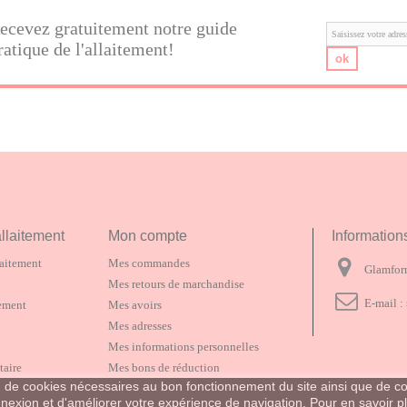
ecevez gratuitement notre guide
ratique de l'allaitement!
ok
allaitement
Mon compte
Information
laitement
Mes commandes
Glamfor
Mes retours de marchandise
E-mail :
tement
Mes avoirs
Mes adresses
Mes informations personnelles
taire
Mes bons de réduction
tion de cookies nécessaires au bon fonctionnement du site ainsi que de
exion et d'améliorer votre expérience de navigation. Pour en savoir p