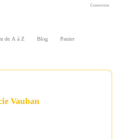
Connexion
nt de A à Z
Blog
Panier
ie Vauban