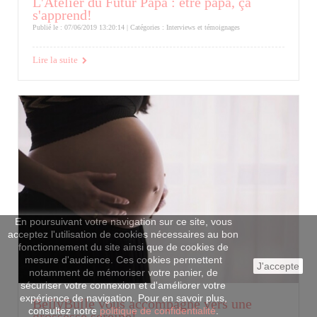
L'Atelier du Futur Papa : être papa, ça
s'apprend!
Publié le : 07/06/2019 13:20:14 | Catégories :
Interviews et témoignages
Lire la suite
En poursuivant votre navigation sur ce site, vous
acceptez l'utilisation de cookies nécessaires au bon
fonctionnement du site ainsi que de cookies de
mesure d'audience. Ces cookies permettent
J'accepte
notamment de mémoriser votre panier, de
sécuriser votre connexion et d'améliorer votre
expérience de navigation. Pour en savoir plus,
BellyBulle vous accompagne vers une
consultez notre
politique de confidentialité
.
grossesse sereine!