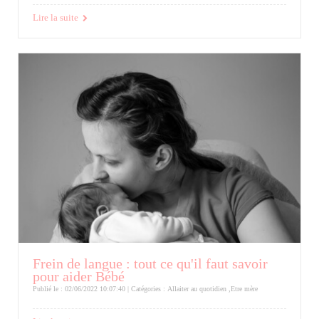
Lire la suite
Frein de langue : tout ce qu'il faut savoir
pour aider Bébé
Publié le : 02/06/2022 10:07:40 | Catégories :
Allaiter au quotidien
,
Etre mère