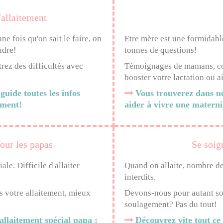
'allaitement
ne fois qu'on sait le faire, on
Etre mère est une formidabl
ndre!
tonnes de questions!
rez des difficultés avec
Témoignages de mamans, cons
booster votre lactation ou ai
uide toutes les infos
Vous trouverez dans no
tement!
aider à vivre une materni
our les papas
Se soign
ale. Difficile d'allaiter
Quand on allaite, nombre d
interdits.
s votre allaitement, mieux
Devons-nous pour autant sou
soulagement? Pas du tout!
allaitement spécial papa :
Découvrez vite tout ce