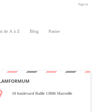
Sign in
nt de A à Z
Blog
Panier
LAMFORMUM
10 boulevard Baille 13006 Marseille