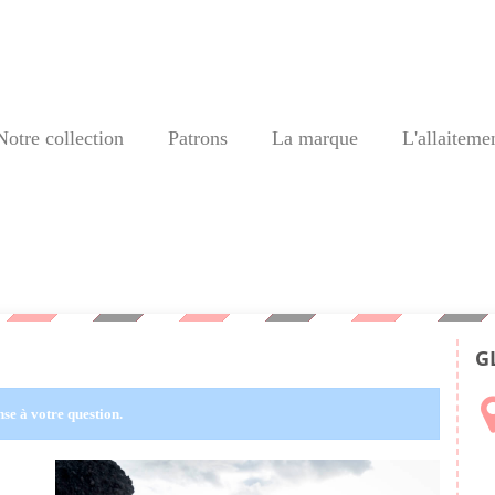
Notre collection
Patrons
La marque
L'allaiteme
G
se à votre question.