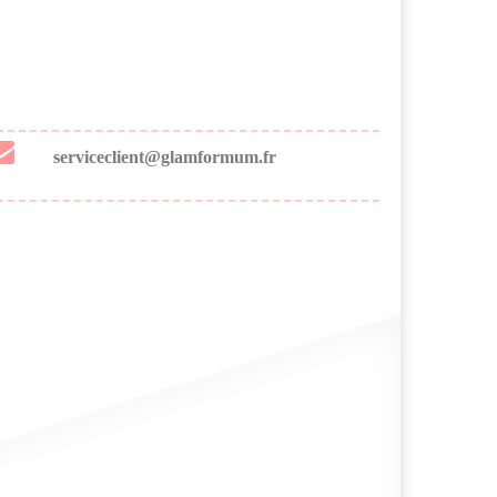
serviceclient@glamformum.fr