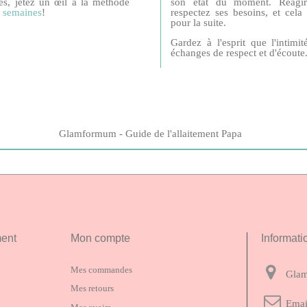
es, jetez un œil à la méthode
son état du moment. Réagir
6 semaines
!
respectez ses besoins, et cela
pour la suite.
Gardez à l'esprit que l'intimi
échanges de respect et d'écoute
Glamformum - Guide de l'allaitement Papa
ment
Mon compte
Informati
Mes commandes
Glam
Mes retours
Emai