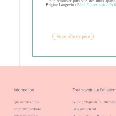
Pour retrouver plus vite des nuits apaisé
Brigitte Langevin :
Bébé fait ses nuits dès 
Votre rôle de père
Information
Tout savoir sur l'allaite
Qui sommes-nous
Guide pratique de l'allaitement
Foire aux questions
Blog allaitement
Paiement sécurisé