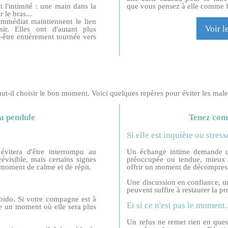
t l'intimité : une main dans la
que vous pensez à elle comme
 le bras...
immédiat maintiennent le lien
Voir l
ir. Elles ont d'autant plus
être entièrement tournée vers
ut-il choisir le bon moment. Voici quelques repères pour éviter les male
la pendule
Tenez com
Si elle est inquiète ou stressé
 évitera d'être interrompu au
Un échange intime demande un
visible, mais certains signes
préoccupée ou tendue, mieux va
 moment de calme et de répit.
offrir un moment de décompres
Une discussion en confiance, 
peuvent suffire à restaurer la p
ibido. Si votre compagne est à
Et si ce n'est pas le moment..
dre un moment où elle sera plus
Un refus ne remet rien en quest