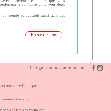
 avec bienveillance montre que vous
 renforcera la confiance entre vous deux
té du couple se construit aussi dans ces
.
En savoir plus
Rejoignez notre communauté
ons sur votre boutique
formum, Marseille
l:
serviceclient@glamformum.fr