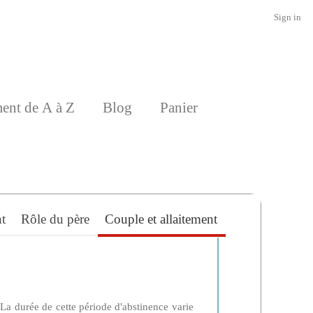
Sign in
ment de A à Z
Blog
Panier
nt
Rôle du père
Couple et allaitement
 La durée de cette période d'abstinence varie