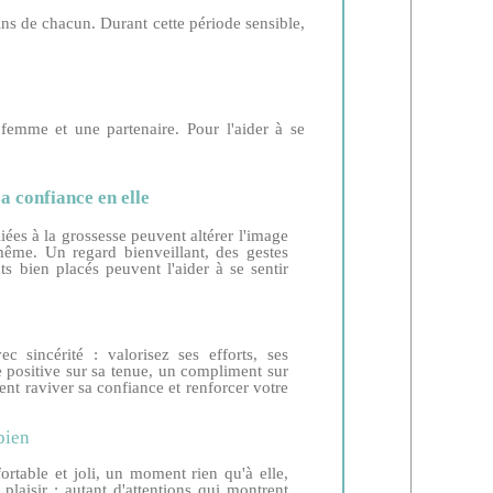
ins de chacun. Durant cette période sensible,
mme et une partenaire. Pour l'aider à se
a confiance en elle
iées à la grossesse peuvent altérer l'image
ême. Un regard bienveillant, des gestes
s bien placés peuvent l'aider à se sentir
c sincérité : valorisez ses efforts, ses
 positive sur sa tenue, un compliment sur
nt raviver sa confiance et renforcer votre
bien
rtable et joli, un moment rien qu'à elle,
plaisir : autant d'attentions qui montrent