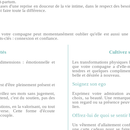
st-partum.
bases d'une reprise en douceur de la vie intime, dans le respect des beso
 faire toute la différence.
otre compagne peut momentanément oublier qu'elle est aussi une fe
s-clés : connexion et confiance.
tés
Cultivez s
dimensions : émotionnelle et
Les transformations physiques l
que votre compagne a d'elle-m
tendres et quelques compliment
belle et désirée à nouveau.
Soignez son ego
st d'être pleinement présent et
eillez ses mots sans jugement,
Exprimez votre admiration ave
tend, c'est du soutien, pas des
choix, sa beauté. Une remarque
son regard ou sa présence peuve
tions, en la valorisant, ou tout
lien.
verse. Cette forme d'écoute
Offrez-lui de quoi se sentir 
 couple.
Un vêtement d'allaitement confo
une carte cadeau pour se faire 