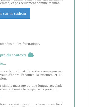
 femme, et pas seulement comme maman.
es cartes cadeau
ntendus ou les frustrations.
pte du contexte
e...
 certain climat. Si votre compagne est
ut d'abord l'écouter, la rassurer, et lui
sion.
un simple massage ou une longue accolade
roximité. Prenez le temps, sans pression.
.
ion : ce n'est pas contre vous, mais lié à