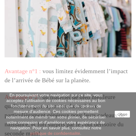
Avantage n°1 :
vous limitez évidemment l’impact
de l’arrivée de Bébé sur la planète.
En poursuivant votre navigation sur ce site, vous
Avantage n°2 :
du matériel de bien meilleure
acceptez l'utilisation de cookies nécessaires au bon
qualité, les gens ayant tendance à être
fonctionnement du site ainsi que de cookies de
mesure d'audience. Ces cookies permettent
close
particulièrement généreux pour leurs cadeaux de
notamment de mémoriser votre panier, de sécuriser
votre connexion et d'améliorer votre expérience de
naissance, et fort surpris par le coût dérisoire du
navigation. Pour en savoir plus, consultez notre
seconde main!
politique de confidentialité
.