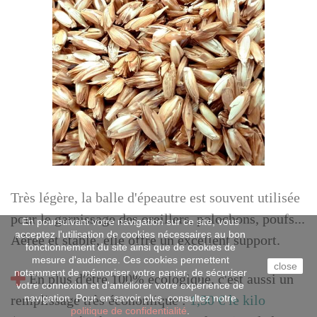
Très légère, la balle d'épeautre est souvent utilisée
pour le garnissage des oreillers, polochons, poufs...
En poursuivant votre navigation sur ce site, vous
acceptez l'utilisation de cookies nécessaires au bon
Aérée et stable, elle offre un excellent support.
fonctionnement du site ainsi que de cookies de
mesure d'audience. Ces cookies permettent
close
notamment de mémoriser votre panier, de sécuriser
En plus d'être 100% écologique, c'est aussi un
votre connexion et d'améliorer votre expérience de
navigation. Pour en savoir plus, consultez notre
remplissage très économique :
1,50 € le kilo
politique de confidentialité
.