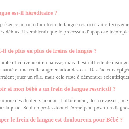
ngue est-il héréditaire ?
 présence ou non d’un frein de langue restrictif ait effectivem
urs débuts, il semblerait que le processus d’apoptose incomplè
-il de plus en plus de freins de langue ?
mble effectivement en hausse, mais il est difficile de distingu
e santé et une réelle augmentation des cas. Des facteurs épigé
rraient jouer un rôle, mais cela reste à démontrer scientifiqu
r si mon bébé a un frein de langue restrictif ?
comme des douleurs pendant l’allaitement, des crevasses, une f
ur la piste. Seul un professionnel formé peut poser un diagnos
uper le frein de langue est douloureux pour Bébé ?