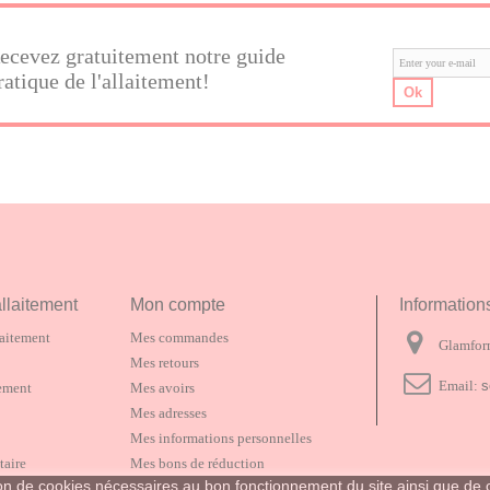
ecevez gratuitement notre guide
ratique de l'allaitement!
Ok
allaitement
Mon compte
Information
laitement
Mes commandes
Glamfor
Mes retours
Email:
s
tement
Mes avoirs
Mes adresses
Mes informations personnelles
taire
Mes bons de réduction
sation de cookies nécessaires au bon fonctionnement du site ainsi que 